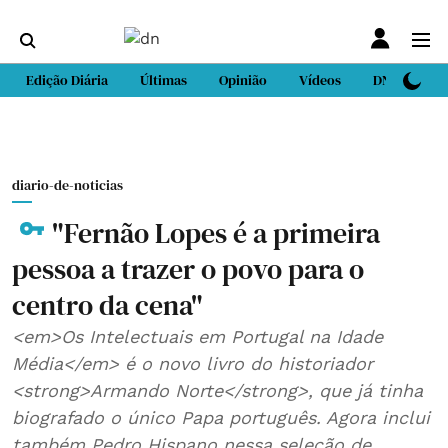
Edição Diária
Últimas
Opinião
Vídeos
DN Sport
diario-de-noticias
"Fernão Lopes é a primeira
pessoa a trazer o povo para o
centro da cena"
<em>Os Intelectuais em Portugal na Idade
Média</em> é o novo livro do historiador
<strong>Armando Norte</strong>, que já tinha
biografado o único Papa português. Agora inclui
também Pedro Hispano nessa seleção de