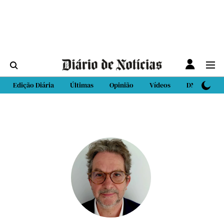
Edição Diária
Últimas
Opinião
Vídeos
DN Sport