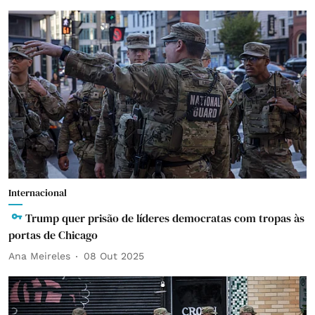
Internacional
Trump quer prisão de líderes democratas com tropas às
portas de Chicago
Ana Meireles
08 Out 2025