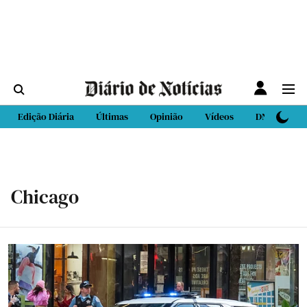
Edição Diária
Últimas
Opinião
Vídeos
DN Sport
Chicago