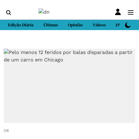
Edição Diária
Últimas
Opinião
Vídeos
DN Sport
DR