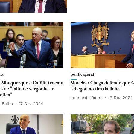
ral
politicageral
 Albuquerque e Cafôfo trocam
Madeira: Chega defende que 
s de "falta de vergonha" e
"chegou ao fim da linha"
 ética"
Leonardo Ralha
17 Dez 2024
 Ralha
17 Dez 2024