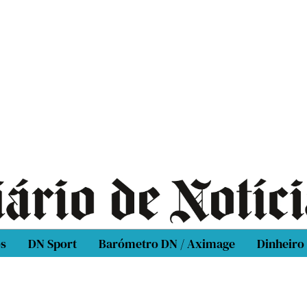
os
DN Sport
Barómetro DN / Aximage
Dinheiro