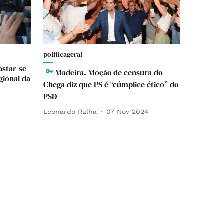
politicageral
astar-se
Madeira. Moção de censura do
gional da
Chega diz que PS é “cúmplice ético” do
PSD
4
Leonardo Ralha
07 Nov 2024