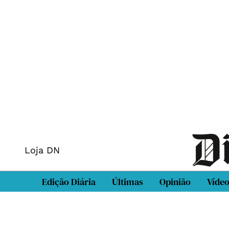
Loja DN
Edição Diária
Últimas
Opinião
Víde