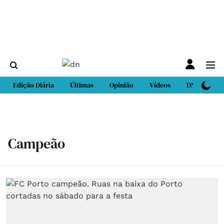
Edição Diária
Últimas
Opinião
Vídeos
DN Sport
Campeão