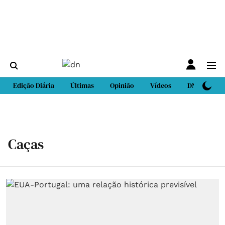
Edição Diária
Últimas
Opinião
Vídeos
DN Sport
Caças