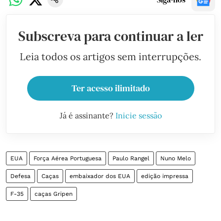
Subscreva para continuar a ler
Leia todos os artigos sem interrupções.
Ter acesso ilimitado
Já é assinante?
Inicie sessão
EUA
Força Aérea Portuguesa
Paulo Rangel
Nuno Melo
Defesa
Caças
embaixador dos EUA
edição impressa
F-35
caças Gripen