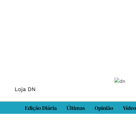
Loja DN
Edição Diária
Últimas
Opinião
Víde