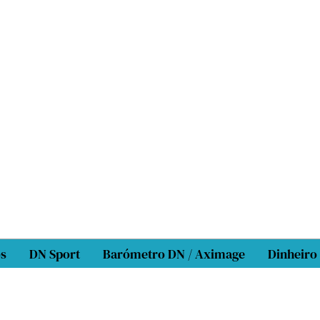
os
DN Sport
Barómetro DN / Aximage
Dinheiro