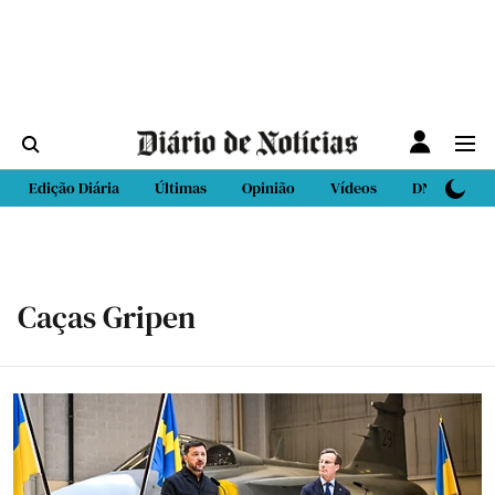
Edição Diária
Últimas
Opinião
Vídeos
DN Sport
Caças Gripen