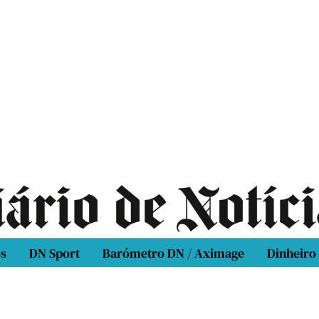
os
DN Sport
Barómetro DN / Aximage
Dinheiro