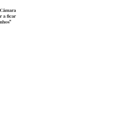
a Câmara
 a ficar
inhos"