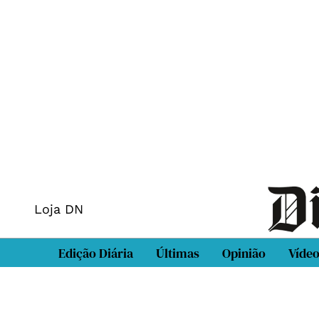
Loja DN
Edição Diária
Últimas
Opinião
Víde