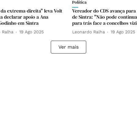
Política
da extrema-direita" leva Volt
Vereador do CDS avança par
 a declarar apoio a Ana
de Sintra: "Não pode continuar
odinho em Sintra
para trás face a concelhos viz
 Ralha
19 Ago 2025
Leonardo Ralha
19 Ago 2025
Ver mais