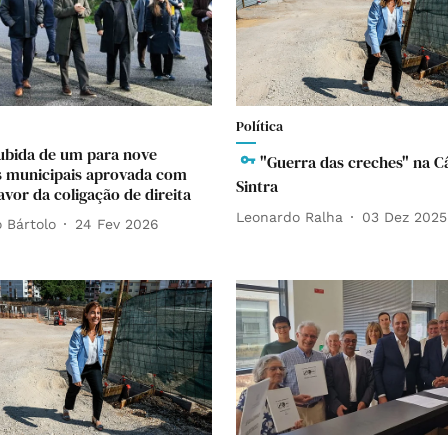
Política
Subida de um para nove
"Guerra das creches" na 
s municipais aprovada com
Sintra
avor da coligação de direita
Leonardo Ralha
03 Dez 2025
 Bártolo
24 Fev 2026