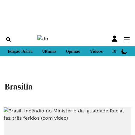
Edição Diária
Últimas
Opinião
Vídeos
DN Sport
Brasília