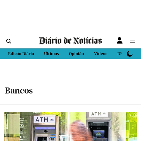
Edição Diária
Últimas
Opinião
Vídeos
DN Sport
Bancos