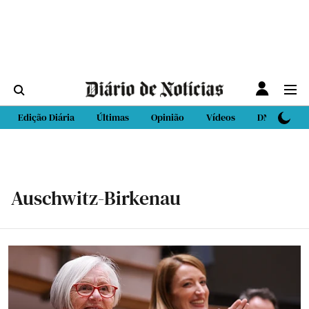
Edição Diária
Últimas
Opinião
Vídeos
DN Sport
Auschwitz-Birkenau