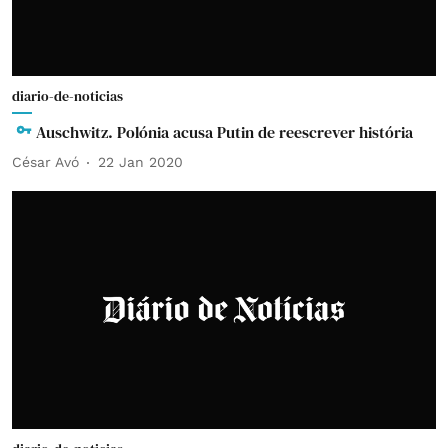
diario-de-noticias
Auschwitz. Polónia acusa Putin de reescrever história
César Avó
22 Jan 2020