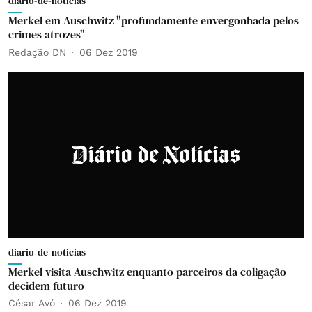
diario-de-noticias
Merkel em Auschwitz "profundamente envergonhada pelos
crimes atrozes"
Redação DN
06 Dez 2019
diario-de-noticias
Merkel visita Auschwitz enquanto parceiros da coligação
decidem futuro
César Avó
06 Dez 2019