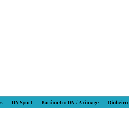
os
DN Sport
Barómetro DN / Aximage
Dinheiro