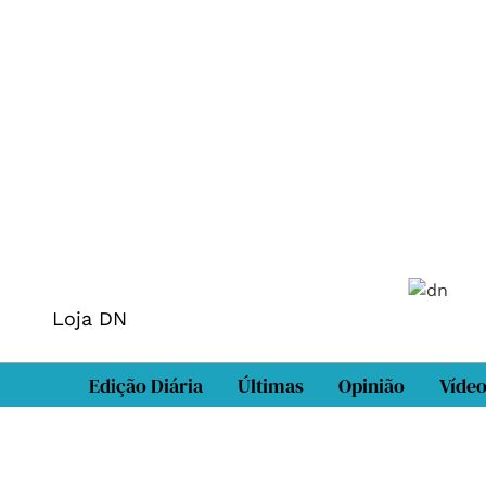
Loja DN
Edição Diária
Últimas
Opinião
Víde