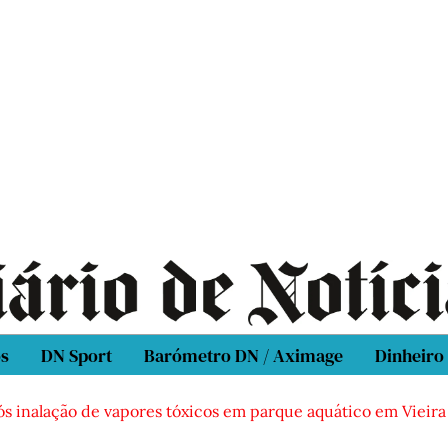
os
DN Sport
Barómetro DN / Aximage
Dinheiro
ós inalação de vapores tóxicos em parque aquático em Vieira