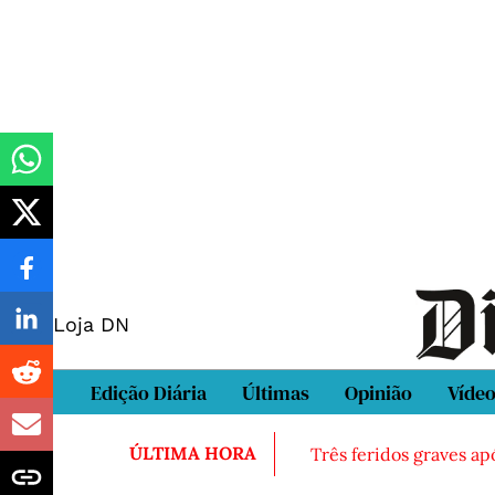
Loja DN
Edição Diária
Últimas
Opinião
Víde
ÚLTIMA HORA
Três feridos graves ap