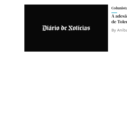
Colunist
A adesã
de Tole
By
Aníba