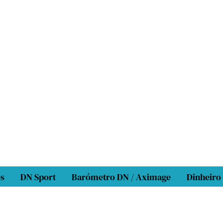
os
DN Sport
Barómetro DN / Aximage
Dinheiro