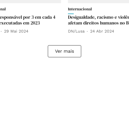
onal
Internacional
 responsável por 3 em cada 4
Desigualdade, racismo e violê
executadas em 2023
afetam direitos humanos no B
29 Mai 2024
DN/Lusa
24 Abr 2024
Ver mais