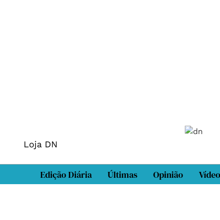
Loja DN
Edição Diária
Últimas
Opinião
Víde