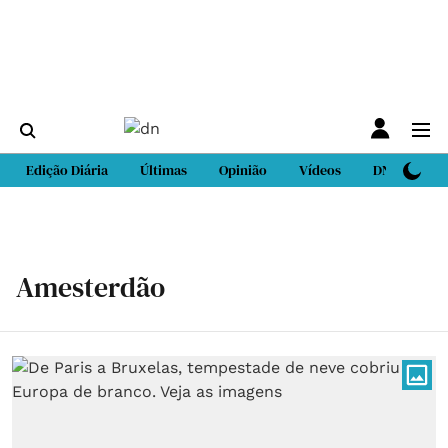
Edição Diária
Últimas
Opinião
Vídeos
DN Sport
Amesterdão