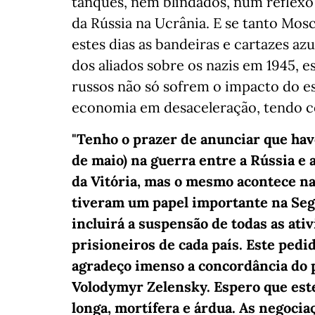
tanques, nem blindados, num reflexo
da Rússia na Ucrânia. E se tanto Mo
estes dias as bandeiras e cartazes azu
dos aliados sobre os nazis em 1945,
russos não só sofrem o impacto do 
economia em desaceleração, tendo co
"Tenho o prazer de anunciar que have
de maio) na guerra entre a Rússia e 
da Vitória, mas o mesmo acontece n
tiveram um papel importante na Seg
incluirá a suspensão de todas as ati
prisioneiros de cada país. Este pedi
agradeço imenso a concordância do 
Volodymyr Zelensky. Espero que este
longa, mortífera e árdua. As negociaç