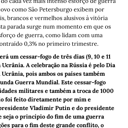
 do cada vez mais intenso esforço de guerra
scovo como São Petersburgo exibem por
is, brancos e vermelhos alusivos à vitória
 esta parada surge num momento em que os
esforço de guerra, como lidam com uma
ntraído 0,3% no primeiro trimestre.
rá um cessar-fogo de três dias (9, 10 e 11
a Ucrânia. A celebração na Rússia é pelo Dia
a Ucrânia, pois ambos os países também
unda Guerra Mundial. Este cessar-fogo
vidades militares e também a troca de 1000
do foi feito diretamente por mim e
presidente Vladimir Putin e do presidente
 seja o princípio do fim de uma guerra
ões para o fim deste grande conflito, o