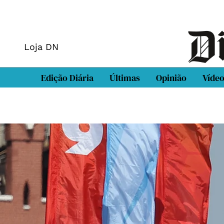
Loja DN
Edição Diária
Últimas
Opinião
Víde