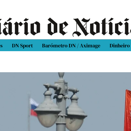
os
DN Sport
Barómetro DN / Aximage
Dinheiro