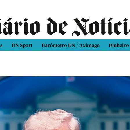
os
DN Sport
Barómetro DN / Aximage
Dinheiro