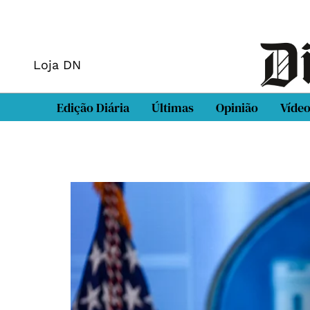
Loja DN
Edição Diária
Últimas
Opinião
Víde