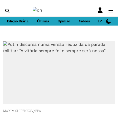
Edição Diária
Últimas
Opinião
Vídeos
DN Sport
MAXIM SHIPENKOV/EPA