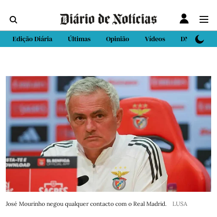
Edição Diária
Últimas
Opinião
Vídeos
DN Sport
José Mourinho negou qualquer contacto com o Real Madrid.
LUSA