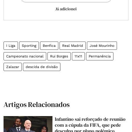
Já adicionei
I Liga
Sporting
Benfica
Real Madrid
José Mourinho
Campeonato nacional
Rui Borges
11x11
Permanência
Zalazar
descida de divisão
Artigos Relacionados
Infantino sai reforçado de reunião
com a cúpula da FIFA, que pede
desculpa por plano polémico