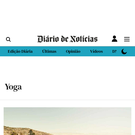
Edição Diária
Últimas
Opinião
Vídeos
DN Sport
Yoga