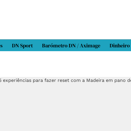
os
DN Sport
Barómetro DN / Aximage
Dinheiro