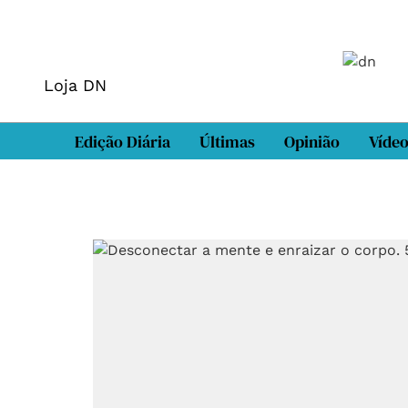
Loja DN
Edição Diária
Últimas
Opinião
Víde