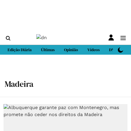
Edição Diária
Últimas
Opinião
Vídeos
DN Sport
Madeira