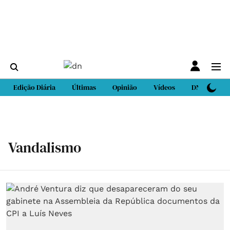
Edição Diária
Últimas
Opinião
Vídeos
DN Sport
Vandalismo