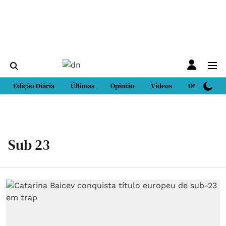
Edição Diária
Últimas
Opinião
Vídeos
DN Sport
Sub 23