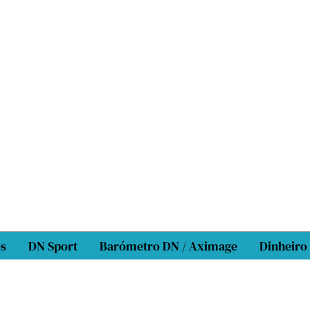
os
DN Sport
Barómetro DN / Aximage
Dinheiro