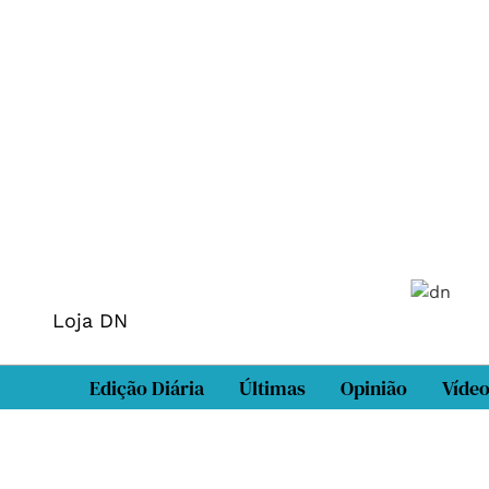
Loja DN
Edição Diária
Últimas
Opinião
Víde