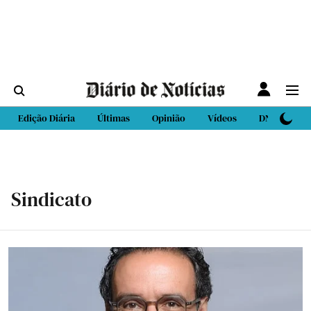
Edição Diária
Últimas
Opinião
Vídeos
DN Sport
Sindicato