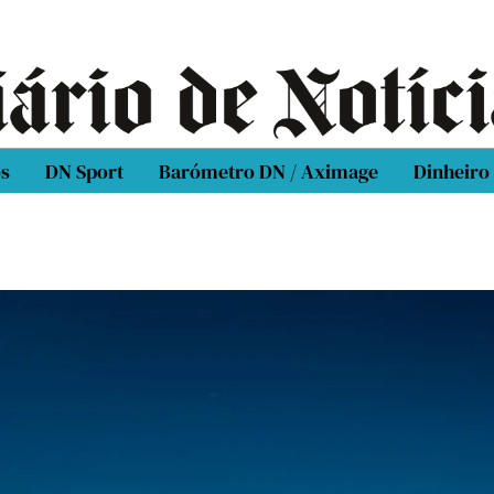
os
DN Sport
Barómetro DN / Aximage
Dinheiro