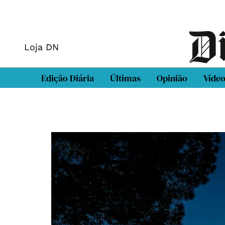
Loja DN
Edição Diária
Últimas
Opinião
Víde