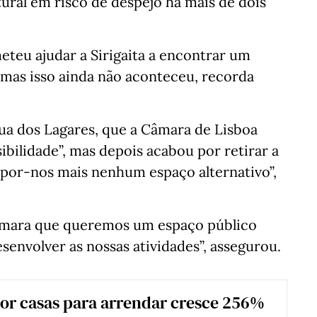
ltural em risco de despejo há mais de dois
teu ajudar a Sirigaita a encontrar um
 mas isso ainda não aconteceu, recorda
Rua dos Lagares, que a Câmara de Lisboa
bilidade”, mas depois acabou por retirar a
opor-nos mais nenhum espaço alternativo”,
Câmara que queremos um espaço público
envolver as nossas atividades”, assegurou.
or casas para arrendar cresce 256%