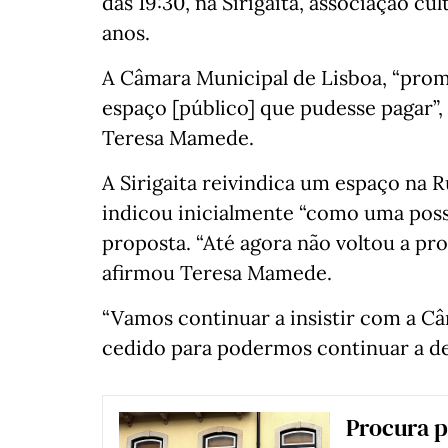
das 19:30, na Sirigaita, associação cu
anos.
A Câmara Municipal de Lisboa, “prome
espaço [público] que pudesse pagar”,
Teresa Mamede.
A Sirigaita reivindica um espaço na 
indicou inicialmente “como uma possi
proposta. “Até agora não voltou a pr
afirmou Teresa Mamede.
“Vamos continuar a insistir com a 
cedido para podermos continuar a des
Procura p