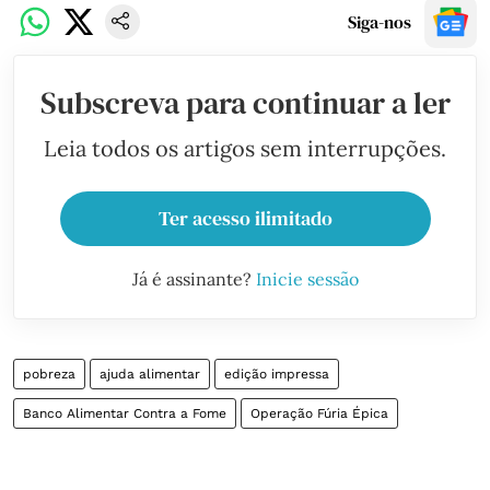
Siga-nos
Subscreva para continuar a ler
Leia todos os artigos sem interrupções.
Ter acesso ilimitado
Já é assinante?
Inicie sessão
pobreza
ajuda alimentar
edição impressa
Banco Alimentar Contra a Fome
Operação Fúria Épica