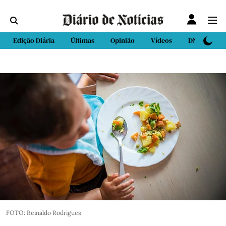
Edição Diária
Últimas
Opinião
Vídeos
DN Sport
FOTO: Reinaldo Rodrigues