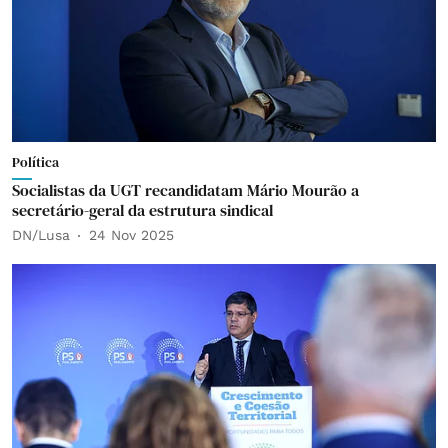
Política
Socialistas da UGT recandidatam Mário Mourão a
secretário-geral da estrutura sindical
DN/Lusa
24 Nov 2025