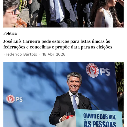
Política
José Luís Carneiro pede esforços para listas únicas às
federações e concelhias e propõe data para as eleições
Frederico Bártolo
18 Abr 2026