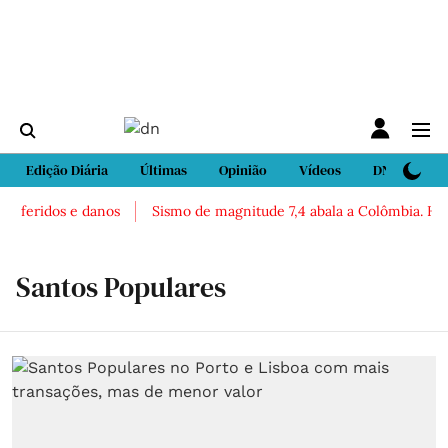
Edição Diária
Últimas
Opinião
Vídeos
DN Sport
 feridos e danos
Sismo de magnitude 7,4 abala a Colômbia. Há rel
Santos Populares