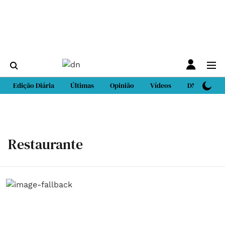
Edição Diária
Últimas
Opinião
Vídeos
DN Sport
Restaurante