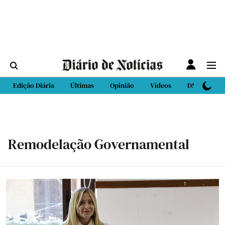
Edição Diária
Últimas
Opinião
Vídeos
DN Sport
Remodelação Governamental