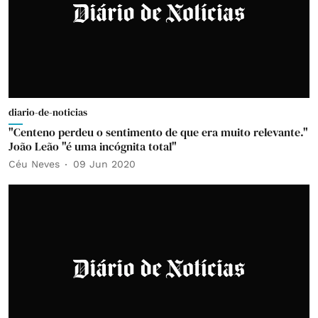
diario-de-noticias
"Centeno perdeu o sentimento de que era muito relevante."
João Leão "é uma incógnita total"
Céu Neves
09 Jun 2020