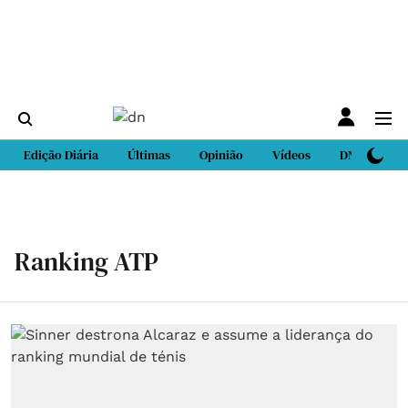
Edição Diária
Últimas
Opinião
Vídeos
DN Sport
Ranking ATP