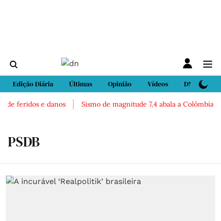
Edição Diária
Últimas
Opinião
Vídeos
DN Sport
s de feridos e danos
Sismo de magnitude 7,4 abala a Colômbia. Há
PSDB