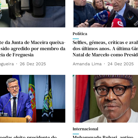
Política
te da Junta de Maceira queixa-
Selfies, gémeas, críticas e ava
r sido agredido por membro da
dos últimos anos. A última Gin
ia de Freguesia
Natal de Marcelo como Presid
ogueira
26 Dez 2025
Amanda Lima
24 Dez 2025
Internacional
oedas eleito presidente do
Muhammadu Buhari, antigo