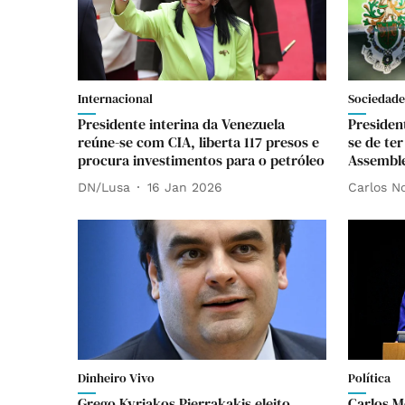
Internacional
Sociedade
Presidente interina da Venezuela
Presiden
reúne-se com CIA, liberta 117 presos e
se de te
procura investimentos para o petróleo
Assemble
DN/Lusa
16 Jan 2026
Carlos N
Dinheiro Vivo
Política
Grego Kyriakos Pierrakakis eleito
Carlos M