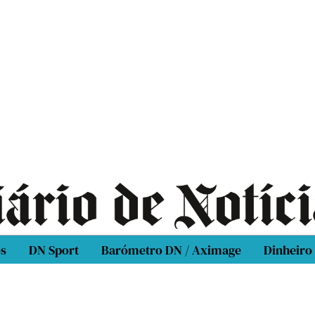
os
DN Sport
Barómetro DN / Aximage
Dinheiro