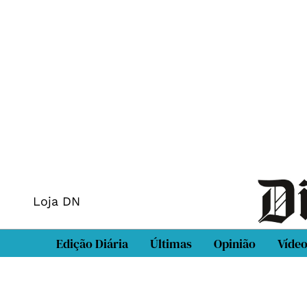
Loja DN
Edição Diária
Últimas
Opinião
Víde