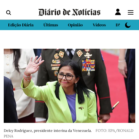
Edição Diária
Últimas
Opinião
Vídeos
DN Sport
Delcy Rodríguez, presidente interina da Venezuela.
FOTO: EPA/RONALD
PENA