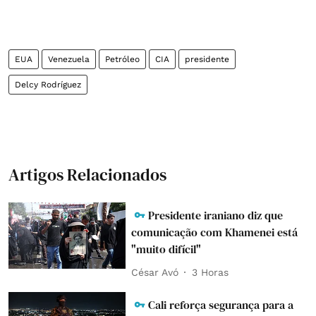
EUA
Venezuela
Petróleo
CIA
presidente
Delcy Rodríguez
Artigos Relacionados
Presidente iraniano diz que
comunicação com Khamenei está
"muito difícil"
César Avó
3 Horas
Cali reforça segurança para a