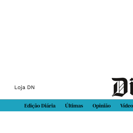
Loja DN
Edição Diária
Últimas
Opinião
Víde