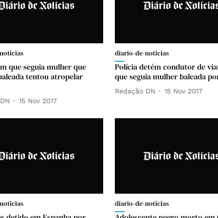
noticias
diario-de-noticias
em que seguia mulher que
Polícia detém condutor de vi
aleada tentou atropelar
que seguia mulher baleada po
Redação DN
15 Nov 2017
 DN
15 Nov 2017
noticias
diario-de-noticias
s detido em Espanha por
Adolescente negro morto em 