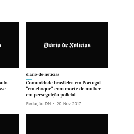
diario-de-noticias
aulo
Comunidade brasileira em Portugal
ove
"em choque" com morte de mulher
em perseguição policial
Redação DN
20 Nov 2017