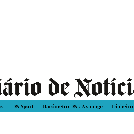
os
DN Sport
Barómetro DN / Aximage
Dinheiro