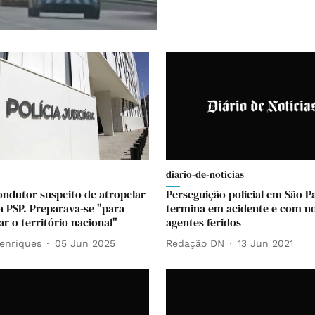
diario-de-noticias
ondutor suspeito de atropelar
Perseguição policial em São P
a PSP. Preparava-se "para
termina em acidente e com n
r o território nacional"
agentes feridos
enriques
05 Jun 2025
Redação DN
13 Jun 2021