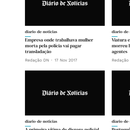
diario-de-noticias
diario-de-
Empresa onde trabalhava mulher
Viatura 
morta pela polícia vai pagar
morreu b
transladação
agentes
Redação DN
17 Nov 2017
Redação
diario-de-noticias
diario-de-
A primeira vítima de disparo policial
Portuguê