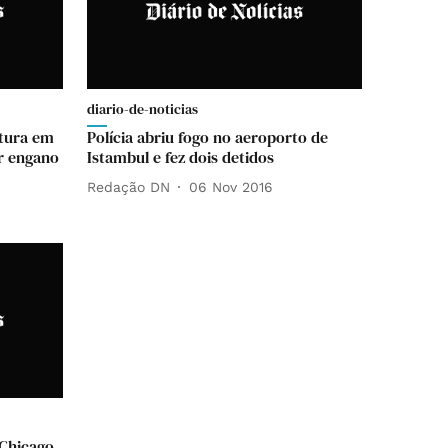
diario-de-noticias
atura em
Polícia abriu fogo no aeroporto de
r engano
Istambul e fez dois detidos
Redação DN
06 Nov 2016
Chicago