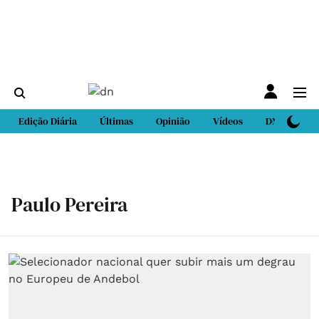
Edição Diária
Últimas
Opinião
Vídeos
DN Sport
Paulo Pereira