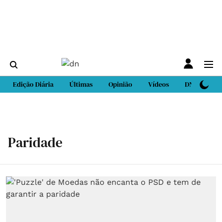
Edição Diária
Últimas
Opinião
Vídeos
DN Sport
Paridade