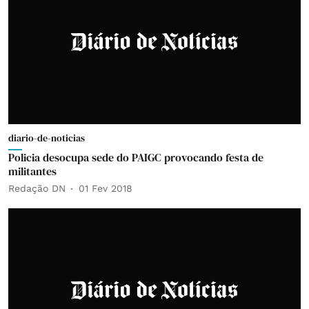
diario-de-noticias
Policia desocupa sede do PAIGC provocando festa de
militantes
Redação DN
01 Fev 2018