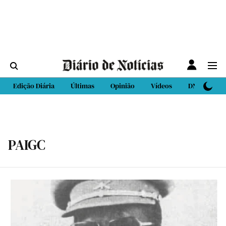
Edição Diária
Últimas
Opinião
Vídeos
DN Sport
PAIGC