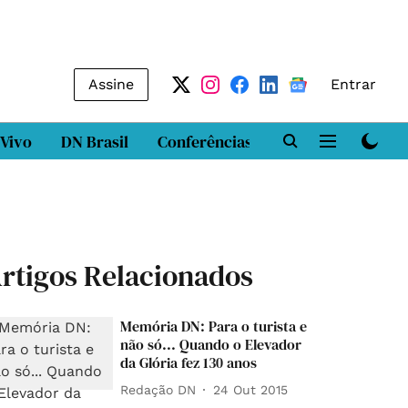
Assine
Entrar
 Vivo
DN Brasil
Conferências
DN LAB
Class
rtigos Relacionados
Memória DN: Para o turista e
não só... Quando o Elevador
da Glória fez 130 anos
Redação DN
24 Out 2015