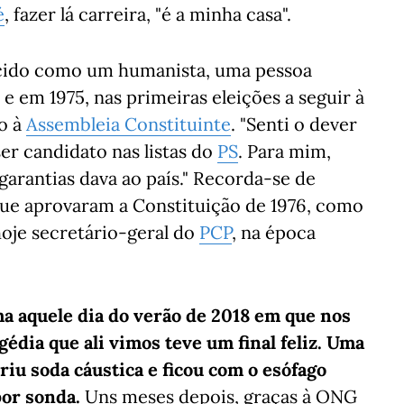
é
, fazer lá carreira, "é a minha casa".
cido como um humanista, uma pessoa
e em 1975, nas primeiras eleições a seguir à
do à
Assembleia Constituinte
. "Senti o dever
er candidato nas listas do
PS
. Para mim,
garantias dava ao país." Recorda-se de
ue aprovaram a Constituição de 1976, como
hoje secretário-geral do
PCP
, na época
lha aquele dia do verão de 2018 em que nos
dia que ali vimos teve um final feliz. Uma
eriu soda cáustica e ficou com o esófago
por sonda.
Uns meses depois, graças à ONG