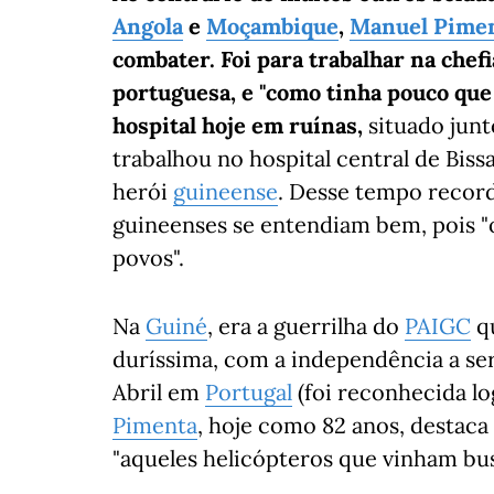
Angola
e
Moçambique
,
Manuel Pime
combater. Foi para trabalhar na chef
portuguesa, e "como tinha pouco que 
hospital hoje em ruínas,
situado junt
trabalhou no hospital central de Bis
herói
guineense
. Desse tempo recor
guineenses se entendiam bem, pois "
povos".
Na
Guiné
, era a guerrilha do
PAIGC
qu
duríssima, com a independência a ser
Abril em
Portugal
(foi reconhecida l
Pimenta
, hoje como 82 anos, destaca
"aqueles helicópteros que vinham bus