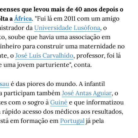
neenses que levou mais de 40 anos depois o
lta a
África
. "Fui lá em 2011 com um amigo
nistrador da
Universidade Lusófona
, o
nto, soube que havia uma associação em
dinheiro para construir uma maternidade no
te, o
José Luís Carvalhido
, professor, foi lá
e uma jovem parturiente", conta.
sau
é das piores do mundo. A infantil
rsa participam também
José Antas Aguiar
, o
ezes com o sogro à
Guiné
e que informatizou
ra rápido acesso dos médicos aos resultados,
 está em formação em
Portugal
já pela