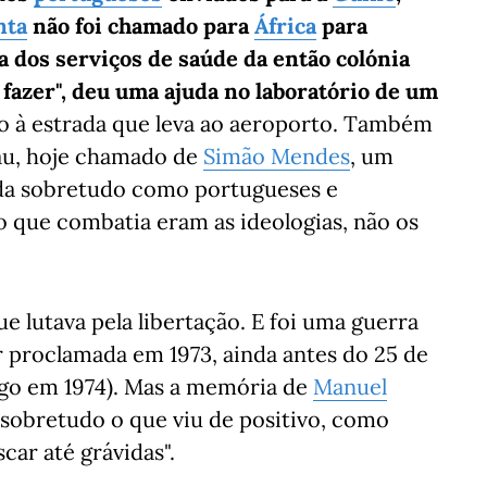
nta
não foi chamado para
África
para
ia dos serviços de saúde da então colónia
fazer", deu uma ajuda no laboratório de um
o à estrada que leva ao aeroporto. Também
sau, hoje chamado de
Simão Mendes
, um
da sobretudo como portugueses e
o que combatia eram as ideologias, não os
e lutava pela libertação. E foi uma guerra
 proclamada em 1973, ainda antes do 25 de
ogo em 1974). Mas a memória de
Manuel
 sobretudo o que viu de positivo, como
car até grávidas".