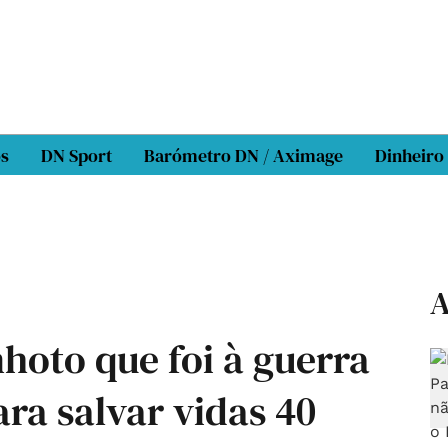
os
DN Sport
Barómetro DN / Aximage
Dinheiro
A
hoto que foi à guerra
ara salvar vidas 40