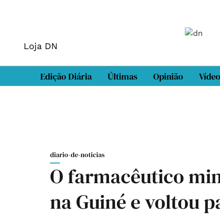
Loja DN
Edição Diária
Últimas
Opinião
Víde
diario-de-noticias
O farmacêutico min
na Guiné e voltou p