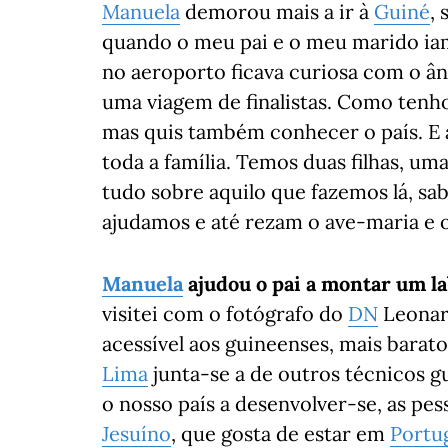
Manuela
demorou mais a ir à
Guiné
,
quando o meu pai e o meu marido ia
no aeroporto ficava curiosa com o ân
uma viagem de finalistas. Como tenho
mas quis também conhecer o país. E 
toda a família. Temos duas filhas, um
tudo sobre aquilo que fazemos lá, s
ajudamos e até rezam o ave-maria e o
Manuela
ajudou o pai a montar um la
visitei com o fotógrafo do
DN
Leonard
acessível aos guineenses, mais barat
Lima
junta-se a de outros técnicos g
o nosso país a desenvolver-se, as pes
Jesuíno
, que gosta de estar em
Portu