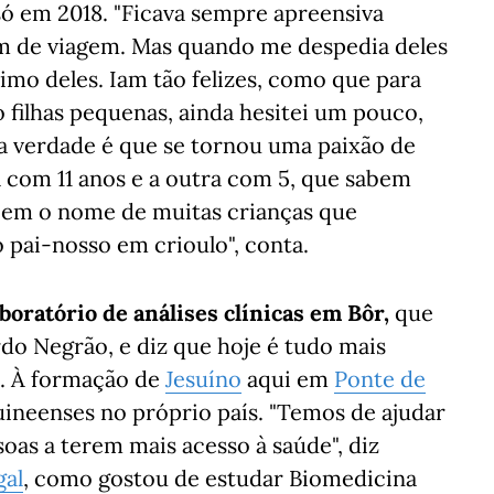
 só em 2018. "Ficava sempre apreensiva
m de viagem. Mas quando me despedia deles
imo deles. Iam tão felizes, como que para
 filhas pequenas, ainda hesitei um pouco,
a verdade é que se tornou uma paixão de
a com 11 anos e a outra com 5, que sabem
abem o nome de muitas crianças que
 pai-nosso em crioulo", conta.
boratório de análises clínicas em Bôr,
que
o Negrão, e diz que hoje é tudo mais
o. À formação de
Jesuíno
aqui em
Ponte de
uineenses no próprio país. "Temos de ajudar
soas a terem mais acesso à saúde", diz
gal
, como gostou de estudar Biomedicina