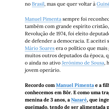
no
Brasil
, mas que quer voltar à
Guin
Manuel Pimenta
sempre foi reconhe
também com grande espírito cristão, 
Revolução de 1974, foi eleito deputa
de defender a democracia. E aceitei s
Mário Soares
era o político que mais 
muitos outros deputados da época, q
o ainda no ativo
Jerónimo de Sousa
, 
jovem operário.
Recordo com
Manuel Pimenta
e a fi
conhecemos em Bôr. E como uma tragé
menina de 3 anos, a
Nazaré
, que ing
queimado, tendo de ser alimentada 