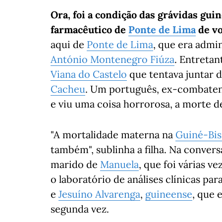
Ora, foi a condição das grávidas gui
farmacêutico de
Ponte de Lima
de vo
aqui de
Ponte de Lima
, que era admi
António Montenegro Fiúza
. Entreta
Viana do Castelo
que tentava juntar 
Cacheu
. Um português, ex-combaten
e viu uma coisa horrorosa, a morte d
"A mortalidade materna na
Guiné-Bis
também", sublinha a filha. Na conve
marido de
Manuela
, que foi várias v
o laboratório de análises clínicas pa
e
Jesuíno Alvarenga
,
guineense
, que
segunda vez.