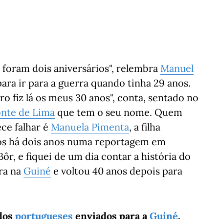
foram dois aniversários", relembra
Manuel
para ir para a guerra quando tinha 29 anos.
o fiz lá os meus 30 anos", conta, sentado no
nte de Lima
que tem o seu nome. Quem
ce falhar é
Manuela Pimenta
, a filha
s há dois anos numa reportagem em
Bôr, e fiquei de um dia contar a história do
ra na
Guiné
e voltou 40 anos depois para
ados
portugueses
enviados para a
Guiné
,