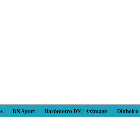
os
DN Sport
Barómetro DN / Aximage
Dinheiro