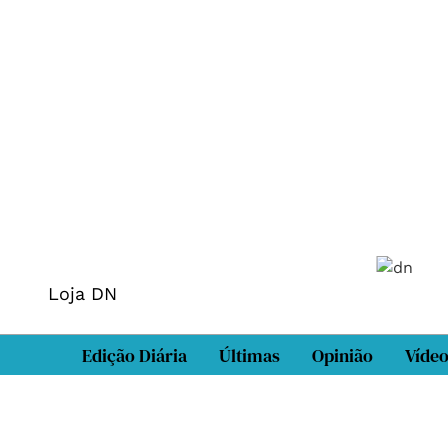
Loja DN
Edição Diária
Últimas
Opinião
Víde