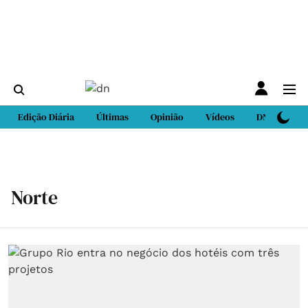
Edição Diária
Últimas
Opinião
Vídeos
DN Sport
Norte