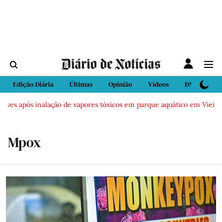
Edição Diária
Últimas
Opinião
Vídeos
DN Sport
s inalação de vapores tóxicos em parque aquático em Vieira de Leiria
Mpox