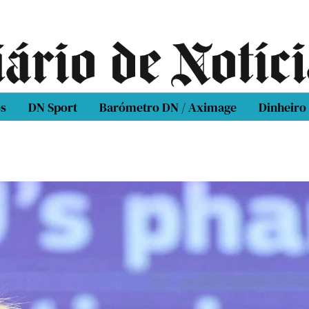
os
DN Sport
Barómetro DN / Aximage
Dinheiro