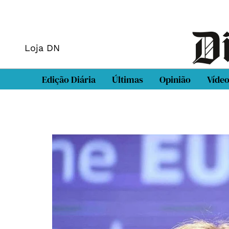
Loja DN
Edição Diária
Últimas
Opinião
Víde