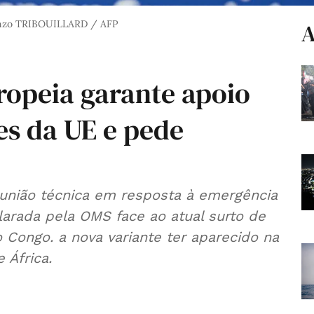
zo TRIBOUILLARD / AFP
A
opeia garante apoio
es da UE e pede
nião técnica em resposta à emergência
larada pela OMS face ao atual surto de
Congo. a nova variante ter aparecido na
 África.