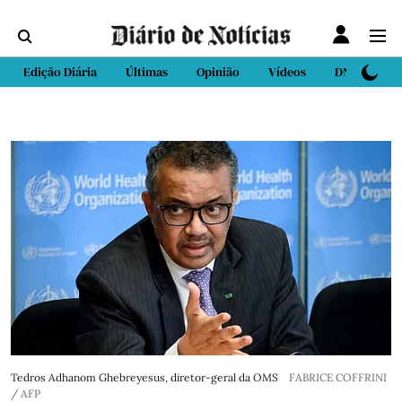
Edição Diária
Últimas
Opinião
Vídeos
DN Sport
Tedros Adhanom Ghebreyesus, diretor-geral da OMS
FABRICE COFFRINI
/ AFP