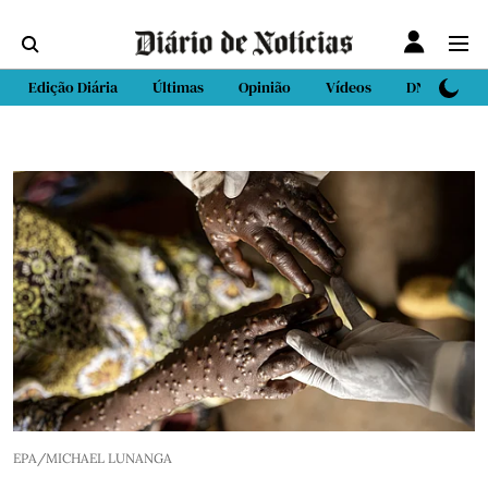
Edição Diária
Últimas
Opinião
Vídeos
DN Sport
EPA/MICHAEL LUNANGA